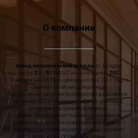
О компании
Бренд непромокаемой одежды
от Дождя и
ветра
Z
UEV
R
AIN
C
OAT или сокращенно
ZRC
Компания начала свою деятельность в 2013 году, с
обычных китайских дождевиков.
Со временем, запуская производство дождевиков
из пленки ПВД (полиэтилен высокого давления),
дождевики прошитые на липучках.
Далее, Производство тканевых дождевиков,
таффета оксфорд, это дождевики нейлоновые, с
серебристым слоем изнутри, который сохраняет
тепло, и без. ПРОМО дождевики.