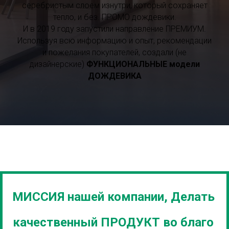
серебристым слоем изнутри, который сохраняет
тепло, и без. ПРОМО дождевики.
И в 2019 году запустили направление ПРЕМИУМ.
Используя всю информацию и опыт, рекомендации
и пожелания покупателей, создали (не
дизайнерские)
ФУНКЦИОНАЛЬНЫЕ модели
ДОЖДЕВИКА
МИССИЯ нашей компании, Делать
качественный ПРОДУКТ во благо