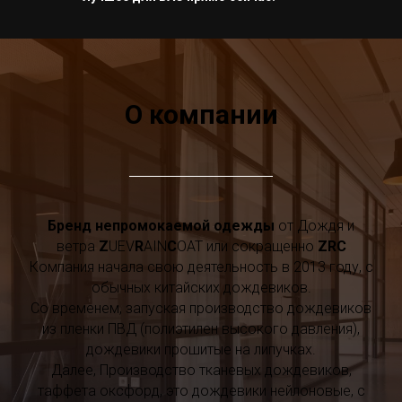
О компании
Бренд непромокаемой одежды
от Дождя и
ветра
Z
UEV
R
AIN
C
OAT или сокращенно
ZRC
Компания начала свою деятельность в 2013 году, с
обычных китайских дождевиков.
Со временем, запуская производство дождевиков
из пленки ПВД (полиэтилен высокого давления),
дождевики прошитые на липучках.
Далее, Производство тканевых дождевиков,
таффета оксфорд, это дождевики нейлоновые, с