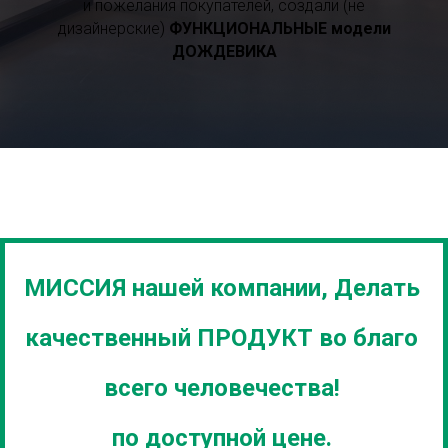
и пожелания покупателей, создали (не
дизайнерские)
ФУНКЦИОНАЛЬНЫЕ модели
ДОЖДЕВИКА
МИССИЯ нашей компании, Делать
качественный ПРОДУКТ во благо
всего человечества!
по доступной цене.