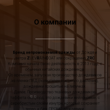
О компании
Бренд непромокаемой одежды
от Дождя и
ветра
Z
UEV
R
AIN
C
OAT или сокращенно
ZRC
Компания начала свою деятельность в 2013 году, с
обычных китайских дождевиков.
Со временем, запуская производство дождевиков
из пленки ПВД (полиэтилен высокого давления),
дождевики прошитые на липучках.
Далее, Производство тканевых дождевиков,
таффета оксфорд, это дождевики нейлоновые, с
серебристым слоем изнутри, который сохраняет
тепло, и без. ПРОМО дождевики.