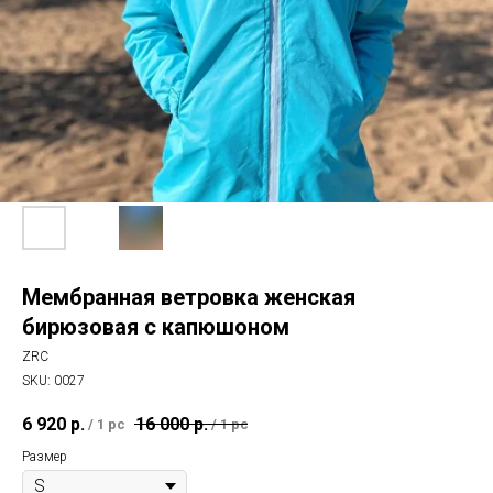
Мембранная ветровка женская
бирюзовая с капюшоном
ZRC
SKU:
0027
6 920
р.
16 000
р.
/
1 pc
/
1 pc
Размер