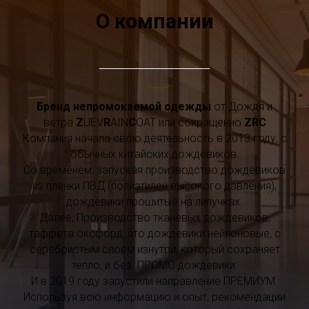
О компании
Бренд непромокаемой одежды
от Дождя и
ветра
Z
UEV
R
AIN
C
OAT или сокращенно
ZRC
Компания начала свою деятельность в 2013 году, с
обычных китайских дождевиков.
Со временем, запуская производство дождевиков
из пленки ПВД (полиэтилен высокого давления),
дождевики прошитые на липучках.
Далее, Производство тканевых дождевиков,
таффета оксфорд, это дождевики нейлоновые, с
серебристым слоем изнутри, который сохраняет
тепло, и без. ПРОМО дождевики.
И в 2019 году запустили направление ПРЕМИУМ.
Используя всю информацию и опыт, рекомендации