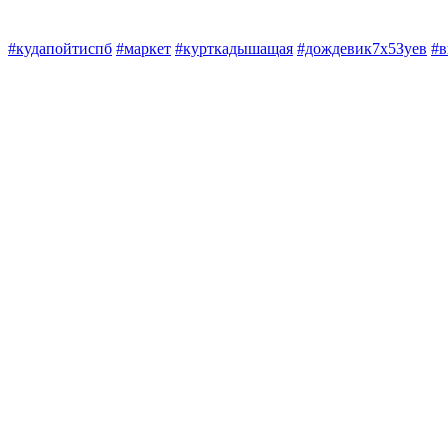
#кудапойтиспб
#маркет
#курткадышащая
#дождевик7х5Зуев
#