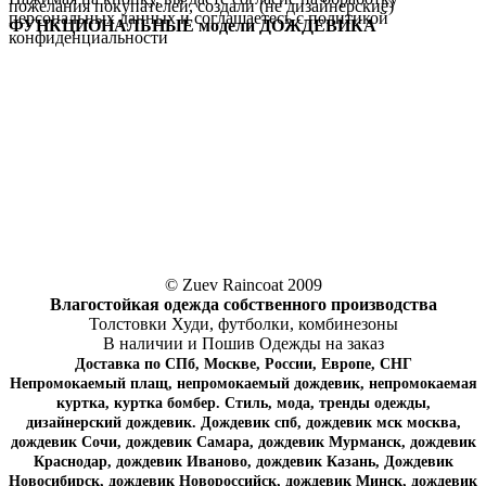
пожелания покупателей, создали (не дизайнерские)
персональных данных и соглашаетесь c политикой
ФУНКЦИОНАЛЬНЫЕ модели ДОЖДЕВИКА
конфиденциальности
© Zuev Raincoat 2009
Влагостойкая одежда собственного производства
Толстовки Худи, футболки, комбинезоны
В наличии и Пошив Одежды на заказ
Доставка по СПб, Москве, России, Европе, СНГ
Непромокаемый плащ, непромокаемый дождевик, непромокаемая
куртка, куртка бомбер. Стиль, мода, тренды одежды,
дизайнерский дождевик. Дождевик спб, дождевик мск москва,
дождевик Сочи, дождевик Самара, дождевик Мурманск, дождевик
Краснодар, дождевик Иваново, дождевик Казань, Дождевик
Новосибирск, дождевик Новороссийск, дождевик Минск, дождевик