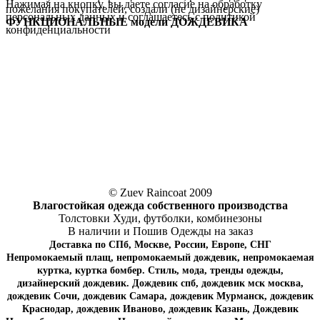
Нажимая на кнопку, вы даете согласие на обработку
пожелания покупателей, создали (не дизайнерские)
персональных данных и соглашаетесь c политикой
ФУНКЦИОНАЛЬНЫЕ модели ДОЖДЕВИКА
конфиденциальности
© Zuev Raincoat 2009
Влагостойкая одежда собственного производства
Толстовки Худи, футболки, комбинезоны
В наличии и Пошив Одежды на заказ
Доставка по СПб, Москве, России, Европе, СНГ
Непромокаемый плащ, непромокаемый дождевик, непромокаемая
куртка, куртка бомбер. Стиль, мода, тренды одежды,
дизайнерский дождевик. Дождевик спб, дождевик мск москва,
дождевик Сочи, дождевик Самара, дождевик Мурманск, дождевик
Краснодар, дождевик Иваново, дождевик Казань, Дождевик