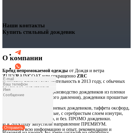
Наши контакты
Купить стильный дождевик
О компании
Бренд непромокаемой одежды
от Дождя и ветра
Z
UEV
R
AIN
C
OAT или сокращенно
ZRC
Компания начала свою деятельность в 2013 году, с обычных
китайских дождевиков.
Со временем, запуская производство дождевиков из пленки
ПВД (полиэтилен высокого давления), дождевики прошитые
на липучках.
Далее, Производство тканевых дождевиков, таффета оксфорд,
это дождевики нейлоновые, с серебристым слоем изнутри,
который сохраняет тепло, и без. ПРОМО дождевики.
И в 2019 году запустили направление ПРЕМИУМ.
Отправить
Используя всю информацию и опыт, рекомендации и
Нажимая на кнопку, вы даете согласие на обработку