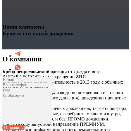
Наши контакты
Купить стильный дождевик
О компании
Бренд непромокаемой одежды
от Дождя и ветра
Z
UEV
R
AIN
C
OAT или сокращенно
ZRC
Компания начала свою деятельность в 2013 году, с обычных
китайских дождевиков.
Со временем, запуская производство дождевиков из пленки
ПВД (полиэтилен высокого давления), дождевики прошитые
на липучках.
Далее, Производство тканевых дождевиков, таффета оксфорд,
это дождевики нейлоновые, с серебристым слоем изнутри,
который сохраняет тепло, и без. ПРОМО дождевики.
И в 2019 году запустили направление ПРЕМИУМ.
Отправить
Используя всю информацию и опыт, рекомендации и