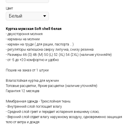
Цвет
Куртка мужская Soft shell белая
- двухстороння молния
- карманы на молнии
- карман на груди ( для рации, паспорта .. )
- регуляторы капюшона сверху липучка, снизу резинка
- Размеры 46 (S) 48 (M) 50 (L) 52 (XL) 54 (2XL) (наличие уточняйте)
- от -5 до +20 комфортно и удобно
Пошив на заказ от 1 штуки
Влагостойкая куртка для мужчин
Топовые расцветки, Яркие расцветки (наличие уточняйте)
Гарантия 12 месяцев
Мембранная одежда - Трехслойная ткань:
- Внутренний слой поглощает влагу
- Средний слой греет и передает испарения внешнему слою;
- Верхний слой отдает влагу наружному воздуху, одновременно защищая
тело от ветра и дождя