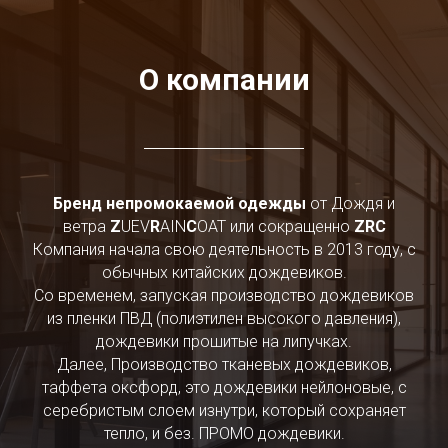
О компании
Бренд непромокаемой одежды
от Дождя и
ветра
Z
UEV
R
AIN
C
OAT или сокращенно
ZRC
Компания начала свою деятельность в 2013 году, с
обычных китайских дождевиков.
Со временем, запуская производство дождевиков
из пленки ПВД (полиэтилен высокого давления),
дождевики прошитые на липучках.
Далее, Производство тканевых дождевиков,
таффета оксфорд, это дождевики нейлоновые, с
серебристым слоем изнутри, который сохраняет
тепло, и без. ПРОМО дождевики.