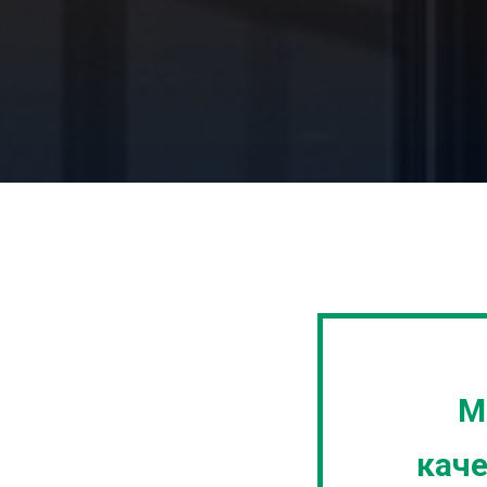
М
кач