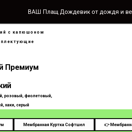
ВАШ Плащ Дождевик от дождя и 
ВАШ Плащ Дождевик от дождя и 
кий с капюшоном
омплектующие
й Премиум
кий
й, розовый, фиолетовый,
, хаки, серый
ум
Мембранная Куртка Софтшел
👉 Мембранна