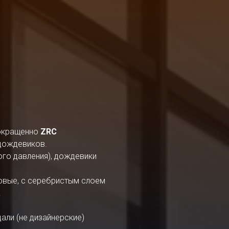
окращенно
ZRC
 дождевиков.
ого давления), дождевики
овые, с серебристым слоем
.
али (не дизайнерские)