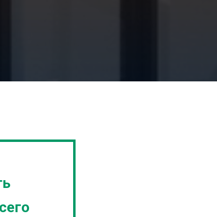
ть
сего