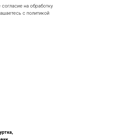
е согласие на обработку
лашаетесь c политикой
уртка,
вик.