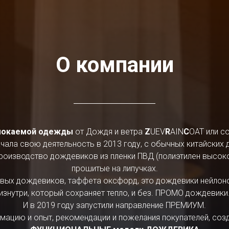
О компании
мокаемой одежды
от Дождя и ветра
Z
UEV
R
AIN
C
OAT или с
чала свою деятельность в 2013 году, с обычных китайских
роизводство дождевиков из пленки ПВД (полиэтилен высок
прошитые на липучках.
евых дождевиков, таффета оксфорд, это дождевики нейлон
изнутри, который сохраняет тепло, и без. ПРОМО дождевики
И в 2019 году запустили направление ПРЕМИУМ.
ацию и опыт, рекомендации и пожелания покупателей, созд